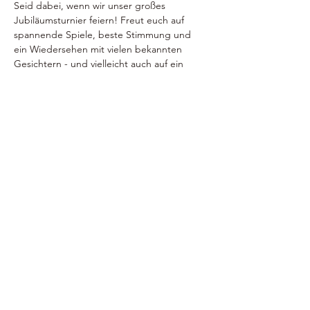
Seid dabei, wenn wir unser großes 
Jubiläumsturnier feiern! Freut euch auf 
spannende Spiele, beste Stimmung und 
ein Wiedersehen mit vielen bekannten 
Gesichtern - und vielleicht auch auf ein 
paar neue Talente am Board. 
Besucher sind gern erwünscht! 
FREITAG, 21.11.2025 
EINZELTURNIER
 mit max. 40 TN 
Steel Dart 
Mehr anzeigen
©2023 SV Zschepplin e.V.
IMPRESSUM