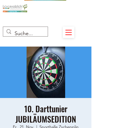
10. Darttunier
JUBILÄUMSEDITION
Fr., 21. Nov.
  |  
Sporthalle Zschepplin