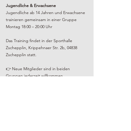
Jugendliche & Erwachsene
Jugendliche ab 14 Jahren und Erwachsene
trainieren gemeinsam in einer Gruppe
Montag 18:00 – 20:00 Uhr
Das Training findet in der Sporthalle
Zschepplin, Krippehnaer Str. 2b, 04838
Zschepplin statt.
👉 Neue Mitglieder sind in beiden
Gruppen jederzeit willkommen.
Unsere Trainer
Marcus Frenkel – 4. Dan
Trainiert seit 2005 verschiedene
Kampfkünste und begann 2012 mit Hapkido
im Nordrhein-Westfälischen Hapkido-
Verband.