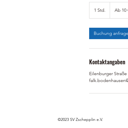
Ab
10
1 Std.
1
Ab 10 
Euro
S
t
d
Buchung anfrag
Kontaktangaben
Eilenburger Straße
falk.bodenhause
©2023 SV Zschepplin e.V.