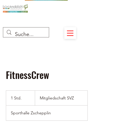
FitnessCrew
Mitgliedschaft
SVZ
1 Std.
1
Mitgliedschaft SVZ
S
t
Sporthalle Zschepplin
d